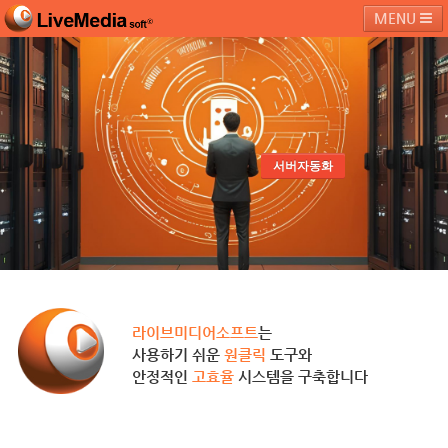
MENU
라이브미디어소프트
제품 및 서비스
블로그
커뮤니티
페밀리 사이트
서버자동화
라이브미디어소프트
는
사용하기 쉬운
원클릭
도구와
안정적인
고효율
시스템을 구축합니다