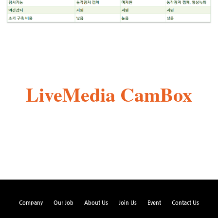
LiveMedia CamBox
Company
Our Job
About Us
Join Us
Event
Contact Us