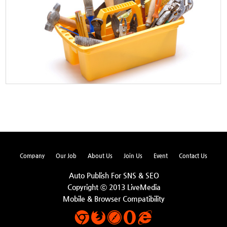
Company
Our Job
About Us
Join Us
Event
Contact Us
Auto Publish For SNS & SEO
Copyright ⓒ 2013 LiveMedia
Mobile & Browser Compatibility