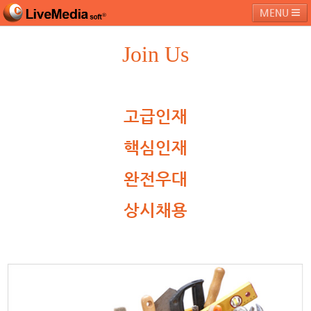
MENU
Join Us
라이브미디어소프트
제품 및 서비스
블로그
커뮤니티
페밀리 사이트
고급인재
핵심인재
완전우대
상시채용