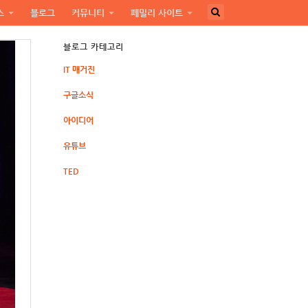
스
블로그
커뮤니티
페밀리 사이트
블로그 카테고리
IT 매거진
구글소식
아이디어
유튜브
TED