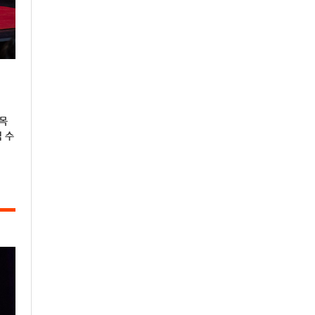
주목
적 수