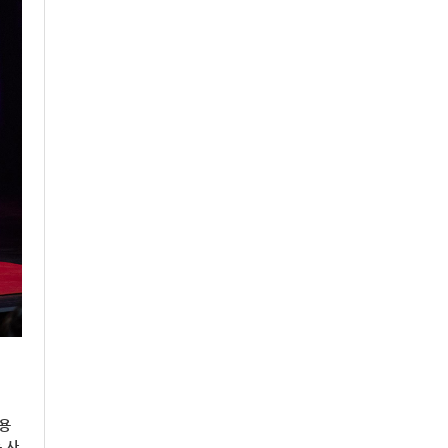
고용
 사