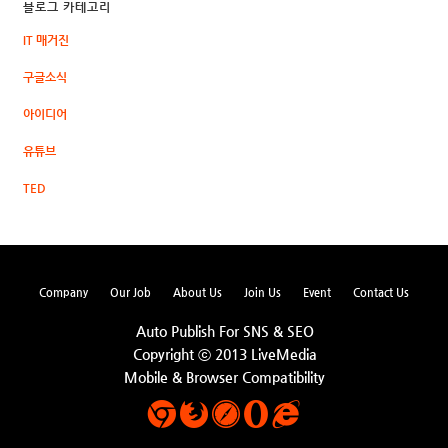
블로그 카테고리
IT 매거진
구글소식
아이디어
유튜브
TED
Company
Our Job
About Us
Join Us
Event
Contact Us
Auto Publish For SNS & SEO
Copyright ⓒ 2013 LiveMedia
Mobile & Browser Compatibility