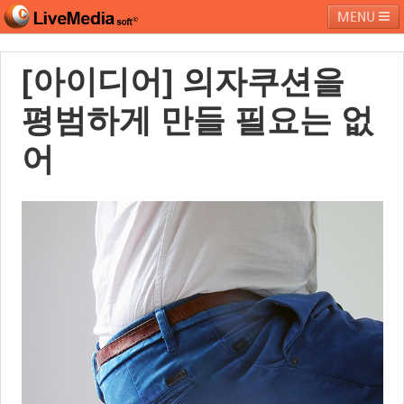
MENU
[아이디어] 의자쿠션을
라이브미디어소프트
제품 및 서비스
블로그
커뮤니티
평범하게 만들 필요는 없
페밀리 사이트
어