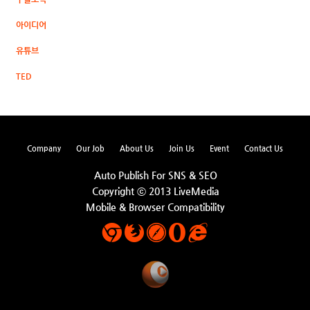
아이디어
유튜브
TED
Company
Our Job
About Us
Join Us
Event
Contact Us
Auto Publish For SNS & SEO
Copyright ⓒ 2013 LiveMedia
Mobile & Browser Compatibility