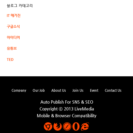
블로그 카테고리
IT 매거진
구글소식
아이디어
유튜브
TED
Company
Our Job
About Us
Join Us
Event
Contact Us
Auto Publish For SNS & SEO
Copyright ⓒ 2013 LiveMedia
Mobile & Browser Compatibility