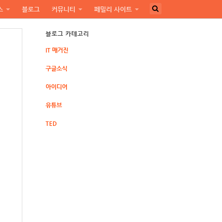
스
블로그
커뮤니티
페밀리 사이트
블로그 카테고리
IT 매거진
구글소식
아이디어
유튜브
TED