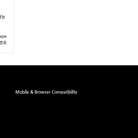
가능
pape
김경호
Mobile & Browser Compatibility