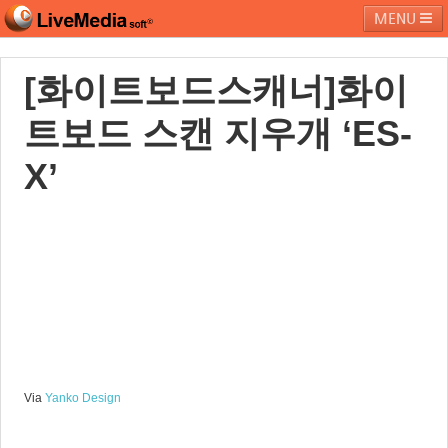
MENU
[화이트보드스캐너]화이
라이브미디어소프트
제품 및 서비스
블로그
커뮤니티
트보드 스캔 지우개 ‘ES-
페밀리 사이트
X’
Via
Yanko
Design