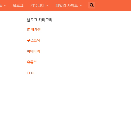
스
블로그
커뮤니티
페밀리 사이트
블로그 카테고리
IT 매거진
구글소식
아이디어
유튜브
TED