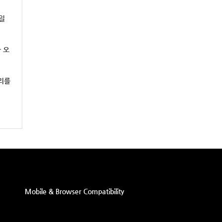
일
 오
걸리를
Mobile & Browser Compatibility