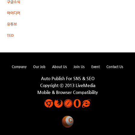
구글소식
아이디어
유튜브
TED
Company
Our Job
About Us
Join Us
Event
Contact Us
Auto Publish For SNS & SEO
Copyright ⓒ 2013 LiveMedia
Mobile & Browser Compatibility