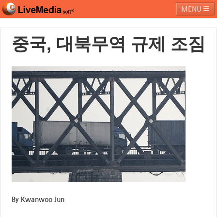
MENU
중국, 대북무역 규제 조짐
라이브미디어소프트
제품 및 서비스
블로그
커뮤니티
페밀리 사이트
By Kwanwoo Jun