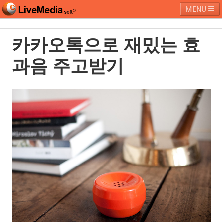
MENU
카카오톡으로 재밌는 효
라이브미디어소프트
제품 및 서비스
블로그
커뮤니티
과음 주고받기
페밀리 사이트