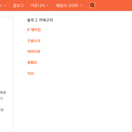
스
블로그
커뮤니티
페밀리 사이트
블로그 카테고리
IT 매거진
구글소식
아이디어
유튜브
TED
어깨에
다.
베개