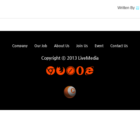
Written By
김
Company
Our Job
About Us
Join Us
Event
Contact Us
Copyright ⓒ 2013 LiveMedia