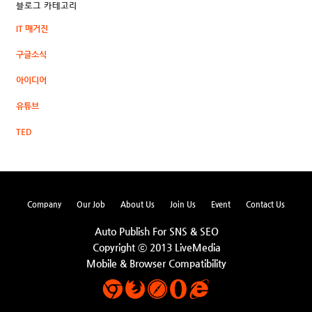
블로그 카테고리
IT 매거진
구글소식
아이디어
유튜브
TED
Company
Our Job
About Us
Join Us
Event
Contact Us
Auto Publish For SNS & SEO
Copyright ⓒ 2013 LiveMedia
Mobile & Browser Compatibility