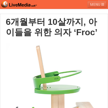
MENU
6개월부터 10살까지, 아
라이브미디어소프트
제품 및 서비스
블로그
커뮤니티
이들을 위한 의자 ‘Froc’
페밀리 사이트