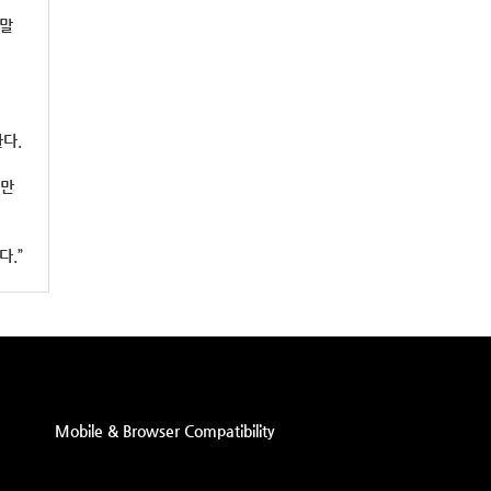
 말
다.
쟁만
.”
Mobile & Browser Compatibility