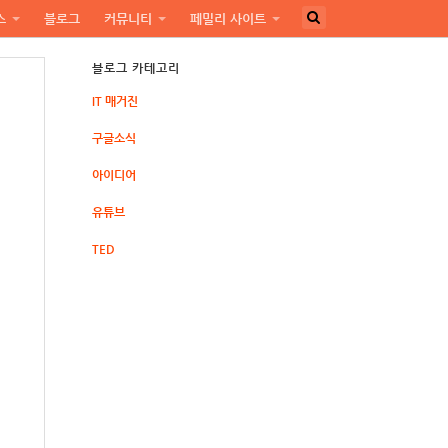
스
블로그
커뮤니티
페밀리 사이트
블로그 카테고리
IT 매거진
구글소식
아이디어
유튜브
TED