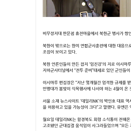
비무장지대 판문점 휴전마을에서 북한군 병사가 쌍안
북한이 밖으로는 한미 연합군사훈련에 대한 대응으로
조짐이 보이고 있다.
북한 언론인들이 만든 잡지 ‘임진강’의 지로 이시마
지하군사터널에서 “전투 준비”태세로 있던 군인들이
이시마루 편집장은 “지난 몇개월간 엄격한 규제를 받
민병대가 봄맞이 식목행사에 나서야 하는 4월이 온 
서울 소재 뉴스사이트 ‘데일리NK’의 박인호 대표 
을 허용하고 있을 가능성이 크다”고 말했다. 유엔은 약
월요일 데일리NK는 함경북도 회령 소식통이 전해온 
고조됐던 군대집결 움직임이 사그라들었으며 “모든 