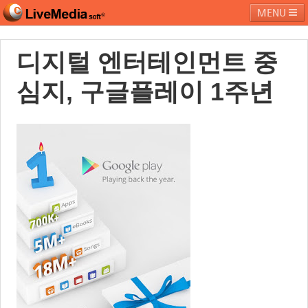
MENU
디지털 엔터테인먼트 중
라이브미디어소프트
제품 및 서비스
블로그
커뮤니티
심지, 구글플레이 1주년
페밀리 사이트