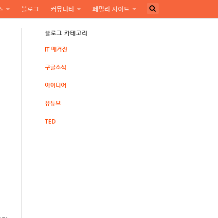
스
블로그
커뮤니티
페밀리 사이트
블로그 카테고리
IT 매거진
구글소식
아이디어
유튜브
TED