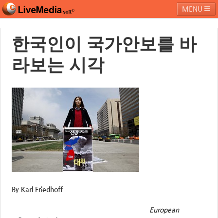
MENU
한국인이 국가안보를 바
라이브미디어소프트
제품 및 서비스
블로그
커뮤니티
라보는 시각
페밀리 사이트
By Karl Friedhoff
European