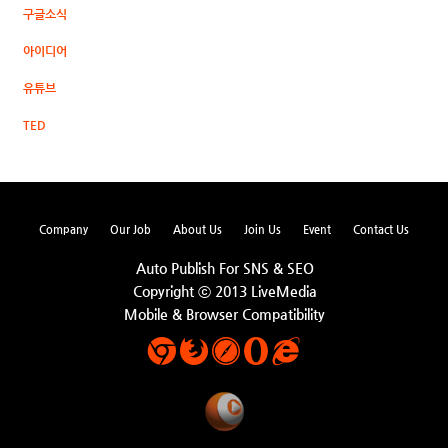
구글소식
아이디어
유튜브
TED
Company
Our Job
About Us
Join Us
Event
Contact Us
Auto Publish For SNS & SEO
Copyright ⓒ 2013 LiveMedia
Mobile & Browser Compatibility