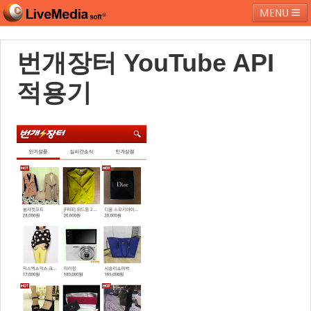
MENU
번개장터 YouTube API
라이브미디어소프트
제품 및 서비스
블로그
커뮤니티
적용기
페밀리 사이트