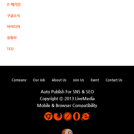
IT 매거진
구글소식
아이디어
유튜브
TED
Company
Our Job
About Us
Join Us
Event
Contact Us
Auto Publish For SNS & SEO
Copyright ⓒ 2013 LiveMedia
Mobile & Browser Compatibility