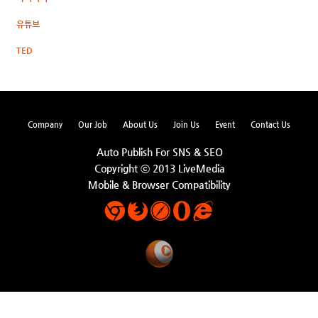
유튜브
TED
Company
Our Job
About Us
Join Us
Event
Contact Us
Auto Publish For SNS & SEO
Copyright ⓒ 2013 LiveMedia
Mobile & Browser Compatibility