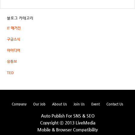
블로그 카테고리
IT 매거진
구글소식
아이디어
유튜브
TED
Company
Our Job
About Us
Join Us
Event
Contact Us
Auto Publish For SNS & SEO
Copyright ⓒ 2013 LiveMedia
Mobile & Browser Compatibility