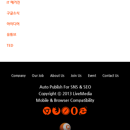
IT 매거진
구글소식
아이디어
유튜브
TED
Company
Our Job
About Us
Join Us
Event
Contact Us
Auto Publish For SNS & SEO
Copyright ⓒ 2013 LiveMedia
Mobile & Browser Compatibility