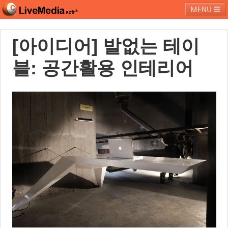
MENU
[아이디어] 발없는 테이
라이브미디어소프트
제품 및 서비스
블로그
커뮤니티
블: 공간활용 인테리어
페밀리 사이트