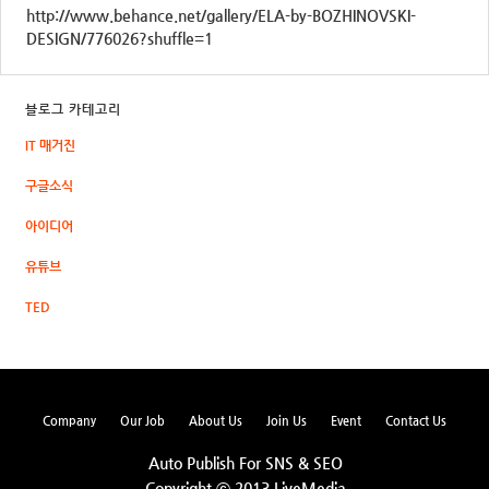
http://www.behance.net/gallery/ELA-by-BOZHINOVSKI-
DESIGN/776026?shuffle=1
블로그 카테고리
IT 매거진
구글소식
아이디어
유튜브
TED
Company
Our Job
About Us
Join Us
Event
Contact Us
Auto Publish For SNS & SEO
Copyright ⓒ 2013 LiveMedia