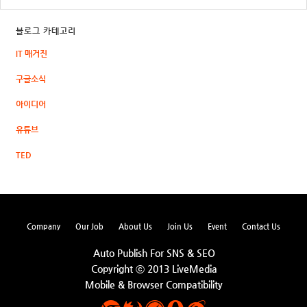
블로그 카테고리
IT 매거진
구글소식
아이디어
유튜브
TED
Company
Our Job
About Us
Join Us
Event
Contact Us
Auto Publish For SNS & SEO
Copyright ⓒ 2013 LiveMedia
Mobile & Browser Compatibility