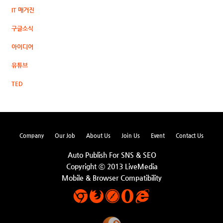
IT 매거진
구글소식
아이디어
유튜브
TED
Company
Our Job
About Us
Join Us
Event
Contact Us
Auto Publish For SNS & SEO
Copyright ⓒ 2013 LiveMedia
Mobile & Browser Compatibility