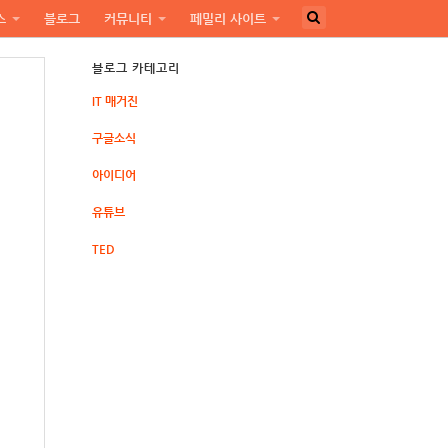
스
블로그
커뮤니티
페밀리 사이트
블로그 카테고리
IT 매거진
구글소식
아이디어
유튜브
TED