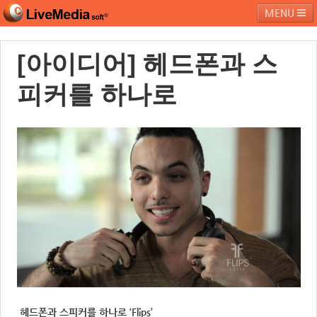
MENU
[아이디어] 헤드폰과 스
라이브미디어소프트
제품 및 서비스
블로그
커뮤니티
피커를 하나로
페밀리 사이트
헤드폰과 스피커를 하나로 ‘Flips’