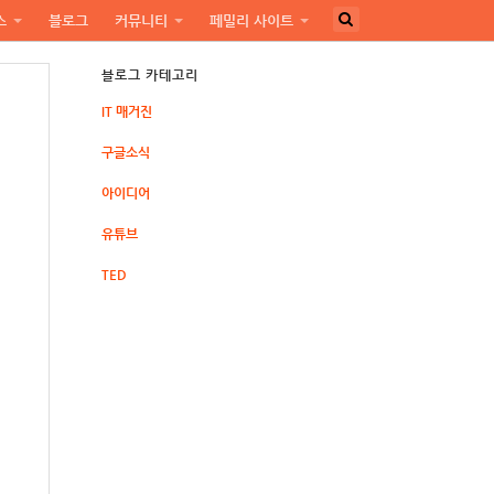
스
블로그
커뮤니티
페밀리 사이트
블로그 카테고리
IT 매거진
구글소식
아이디어
유튜브
TED