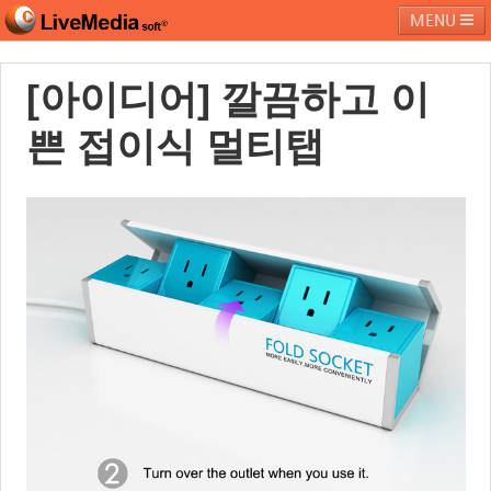
MENU
[아이디어] 깔끔하고 이
라이브미디어소프트
제품 및 서비스
블로그
커뮤니티
쁜 접이식 멀티탭
페밀리 사이트