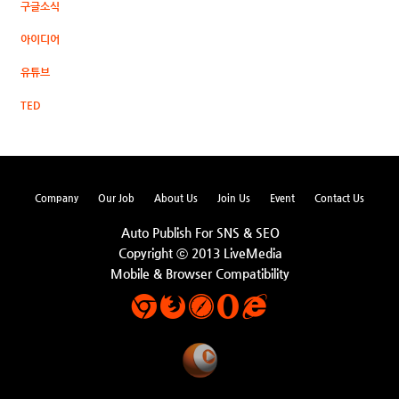
구글소식
아이디어
유튜브
TED
Company
Our Job
About Us
Join Us
Event
Contact Us
Auto Publish For SNS & SEO
Copyright ⓒ 2013 LiveMedia
Mobile & Browser Compatibility