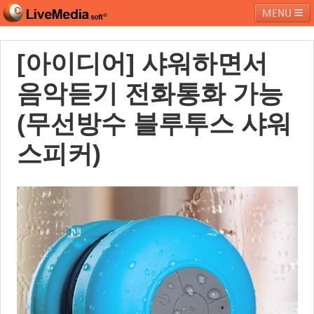
MENU
[아이디어] 샤워하면서
라이브미디어소프트
제품 및 서비스
블로그
커뮤니티
음악듣기 전화통화 가능
페밀리 사이트
(무선방수 블루투스 샤워
스피커)