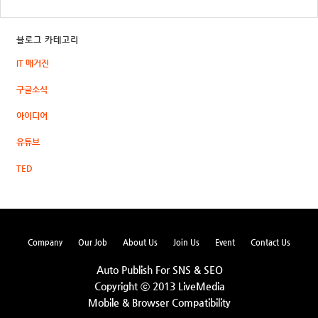
블로그 카테고리
IT 매거진
구글소식
아이디어
유튜브
TED
Company
Our Job
About Us
Join Us
Event
Contact Us
Auto Publish For SNS & SEO
Copyright ⓒ 2013 LiveMedia
Mobile & Browser Compatibility