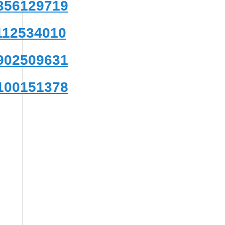
7356129719
112534010
4902509631
4100151378