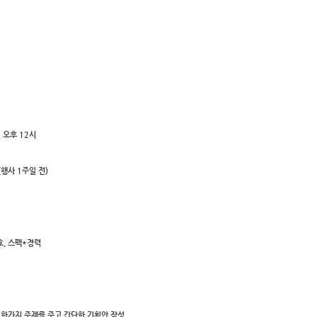
일 오후 12시
(행사 1주일 전)
번호, 스펙*경력
 – 한가지 주제를 주고 간단한 기획안 작성