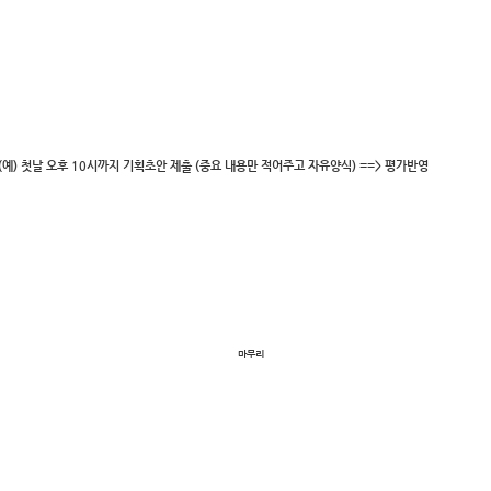
예) 첫날 오후 10시까지 기획초안 제출 (중요 내용만 적어주고 자유양식) ==> 평가반영
마무리