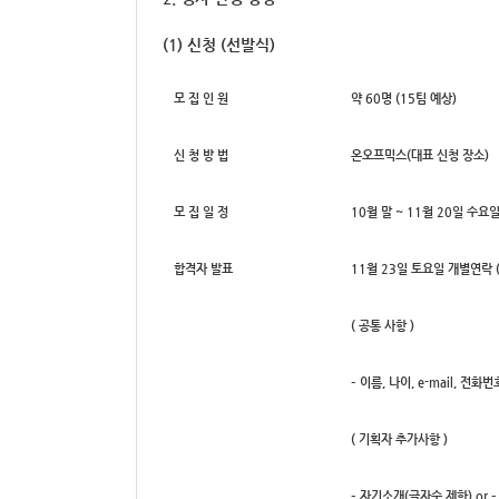
(1) 신청 (선발식)
모 집 인 원
약 60명 (15팀 예상)
신 청 방 법
온오프믹스(대표 신청 장소)
모 집 일 정
10월 말 ~ 11월 20일 수요
합격자 발표
11월 23일 토요일 개별연락 
( 공통 사항 )
– 이름, 나이, e-mail, 전화
( 기획자 추가사항 )
– 자기소개(글자수 제한) or