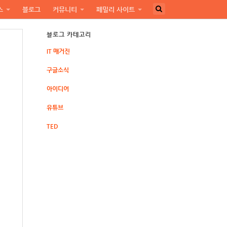
스
블로그
커뮤니티
페밀리 사이트
블로그 카테고리
IT 매거진
구글소식
아이디어
유튜브
TED