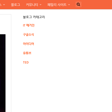
스
블로그
커뮤니티
페밀리 사이트
블로그 카테고리
IT 매거진
구글소식
아이디어
유튜브
TED