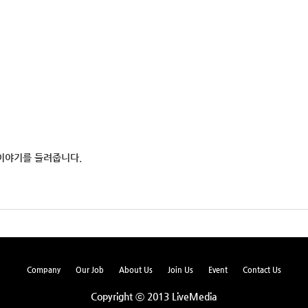
 이야기를 들려줍니다.
Company
Our Job
About Us
Join Us
Event
Contact Us
Copyright ⓒ 2013 LiveMedia