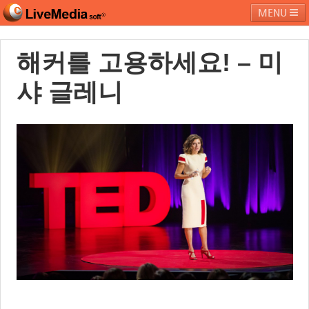
MENU
해커를 고용하세요! – 미
라이브미디어소프트
제품 및 서비스
블로그
커뮤니티
샤 글레니
페밀리 사이트