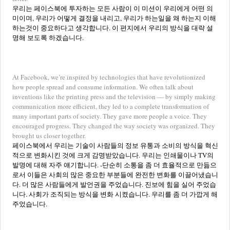
우리는 페이스북에 투자하는 모든 사람이 이 미션이 우리에게 어떤 의
미이며, 우리가 어떻게 결정을 내리고, 우리가 하는일을 왜 하는지 이해
하는것이 중요하다고 생각합니다. 이 편지에서 우리의 방식을 대략 설
명해 보도록 하겠습니다.
At Facebook, we’re inspired by technologies that have revolutionized
how people spread and consume information. We often talk about
inventions like the printing press and the television — by simply making
communication more efficient, they led to a complete transformation of
many important parts of society. They gave more people a voice. They
encouraged progress. They changed the way society was organized. They
brought us closer together.
페이스북에서 우리는 기술이 사람들의 정보 유통과 소비의 방식을 혁신
적으로 변화시킨 것에 크게 감명받았습니다. 우리는 인쇄물이나 TV의
발명에 대해 자주 얘기합니다. -단순히 소통을 좀 더 효율적으로 만듦으
로서 이들은 사회의 많은 중요한 부분들에 완전한 변화를 이끌어냈습니
다. 더 많은 사람들에게 발언권을 주었습니다. 진보에 힘을 실어 주었습
니다. 사회가 조직되는 방식을 변화 시켰습니다. 우리를 좀 더 가깝게 해
주었습니다.