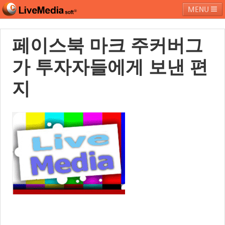
MENU
페이스북 마크 주커버그
라이브미디어소프트
제품 및 서비스
블로그
커뮤니티
가 투자자들에게 보낸 편
페밀리 사이트
지