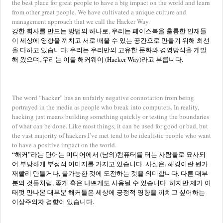
the best place for great people to have a big impact on the world and learn
from other great people. We have cultivated a unique culture and
management approach that we call the Hacker Way.
강한 회사를 만드는 방법의 하나로, 우리는 페이스북을 훌륭한 인재들
이 세상에 영향을 끼치고 서로 배울 수 있는 공간으로 만들기 위해 최선
을 다하고 있습니다. 우리는 우리만의 고유한 문화와 경영방식을 계발
해 왔으며, 우리는 이를 해커웨이 (Hacker Way)라고 부릅니다.
The word “hacker” has an unfairly negative connotation from being
portrayed in the media as people who break into computers. In reality,
hacking just means building something quickly or testing the boundaries
of what can be done. Like most things, it can be used for good or bad, but
the vast majority of hackers I’ve met tend to be idealistic people who want
to have a positive impact on the world.
“해커”라는 단어는 미디어에서 (남의)컴퓨터를 터는 사람들로 묘사되
어 부당하게 부정적 이미지를 가지고 있습니다. 사실은, 해킹이란 뭔가
재빨리 만들거나, 불가능한 것에 도전하는 것을 의미합니다. 다른 대부
분의 것들처럼, 좋게 혹은 나쁘게도 사용될 수 있습니다. 하지만 제가 여
태껏 만나본 대부분 해커들은 세상에 긍정적 영향을 끼치고 싶어하는
이상주의자 경향이 있습니다.