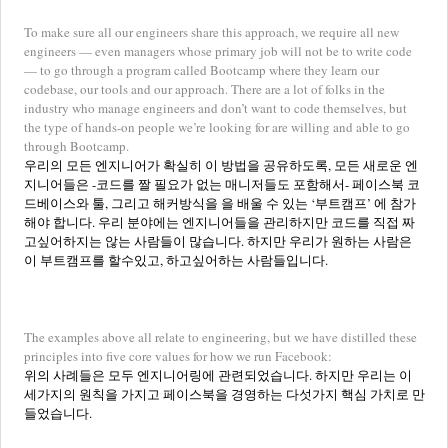
To make sure all our engineers share this approach, we require all new
engineers — even managers whose primary job will not be to write code
— to go through a program called Bootcamp where they learn our
codebase, our tools and our approach. There are a lot of folks in the
industry who manage engineers and don’t want to code themselves, but
the type of hands-on people we’re looking for are willing and able to go
through Bootcamp.
우리의 모든 엔지니어가 확실히 이 방법을 공유하도록, 모든 새로운 엔
지니어들은 -코드를 짤 필요가 없는 매니저들도 포함해서- 페이스북 코
드베이스와 툴, 그리고 해커방식을 을 배울 수 있는 ‘부트캠프’ 에 참가
해야 합니다. 우리 분야에는 엔지니어들을 관리하지만 코드를 직접 짜
고싶어하지는 않는 사람들이 많습니다. 하지만 우리가 원하는 사람은
이 부트캠프를 할수있고, 하고싶어하는 사람들입니다.
The examples above all relate to engineering, but we have distilled these
principles into five core values for how we run Facebook:
위의 사례들은 모두 엔지니어링에 관련되었습니다. 하지만 우리는 이
세가지의 원칙을 가지고 페이스북을 경영하는 다섯가지 핵심 가치로 만
들었습니다.