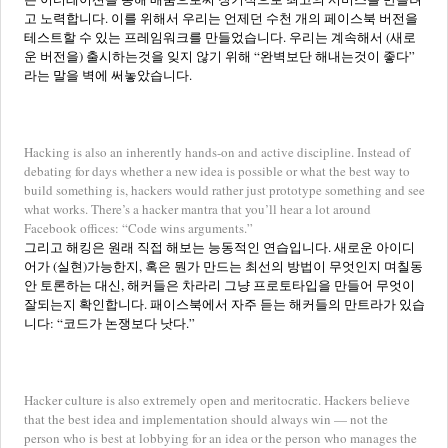
고 노력합니다. 이를 위해서 우리는 언제던 수천 개의 페이스북 버전을
테스트할 수 있는 프레임워크를 만들었습니다. 우리는 계속해서 (새로
운 버전을) 출시하는것을 잊지 않기 위해 “완벽보단 해내는것이 좋다”
라는 말을 벽에 써놓았습니다.
Hacking is also an inherently hands-on and active discipline. Instead of
debating for days whether a new idea is possible or what the best way to
build something is, hackers would rather just prototype something and see
what works. There’s a hacker mantra that you’ll hear a lot around
Facebook offices: “Code wins arguments.”
그리고 해킹은 원래 직접 해보는 능동적인 연습입니다. 새로운 아이디
어가 (실현)가능한지, 혹은 뭔가 만드는 최선의 방법이 무엇인지 며칠동
안 토론하는 대신, 해커들은 차라리 그냥 프로토타입을 만들어 무엇이
잘되는지 확인합니다. 패이스북에서 자주 듣는 해커들의 만트라가 있습
니다: “코드가 논쟁보다 낫다.”
Hacker culture is also extremely open and meritocratic. Hackers believe
that the best idea and implementation should always win — not the
person who is best at lobbying for an idea or the person who manages the