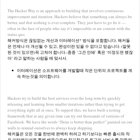
The Hacker Way is an approach to building that involves continuous
improvement and iteration. Hackers believe that something can always be
better, and that nothing is ever complete. They just have to go fix it —
often in the face of people who say it’s impossible or are content with the
status quo.
해커방식은 끊임없는 개선과 이터레이션* 방식을 포함합니다. 해커들
은 언제나 더 개선될 수 있고, 완성이란 있을 수 없다고 믿습니다. (잘못
된 것이 있으면)꼭 고쳐야 합니다.-종종 ‘그건 안돼’ 혹은 ‘이정도면 됐잖
아’ 라고 말하는 사람들 에 맞서서.
이터레이션은 소프트웨어를 개발할때 작은 단위의 프로젝트를 계
속 하는것을 의미합니다.
Hackers try to build the best services over the long term by quickly
releasing and learning from smaller iterations rather than trying to get
everything right all at once. To support this, we have built a testing
framework that at any given time can try out thousands of versions of
Facebook. We have the words “Done is better than perfect” painted on our
walls to remind ourselves to always keep shipping.
해커들은 모든 것을 한번에 완벽히 하려고 하기보다는 빠른 출시와 작
은 이터레이션을 통해 배움으로써 장기적으로 최고의 서비스를 만들려