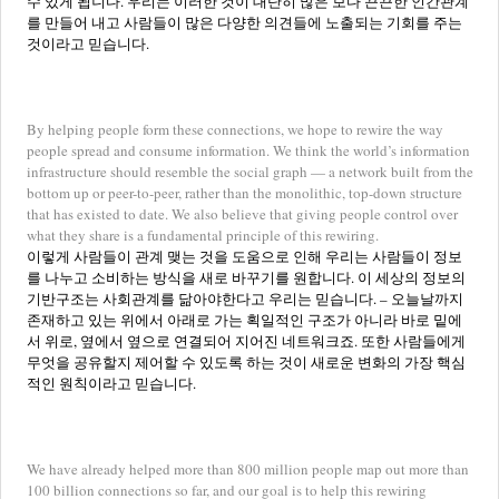
수 있게 됩니다. 우리는 이러한 것이 대단히 많은 보다 끈끈한 인간관계
를 만들어 내고 사람들이 많은 다양한 의견들에 노출되는 기회를 주는
것이라고 믿습니다.
By helping people form these connections, we hope to rewire the way
people spread and consume information. We think the world’s information
infrastructure should resemble the social graph — a network built from the
bottom up or peer-to-peer, rather than the monolithic, top-down structure
that has existed to date. We also believe that giving people control over
what they share is a fundamental principle of this rewiring.
이렇게 사람들이 관계 맺는 것을 도움으로 인해 우리는 사람들이 정보
를 나누고 소비하는 방식을 새로 바꾸기를 원합니다. 이 세상의 정보의
기반구조는 사회관계를 닮아야한다고 우리는 믿습니다. – 오늘날까지
존재하고 있는 위에서 아래로 가는 획일적인 구조가 아니라 바로 밑에
서 위로, 옆에서 옆으로 연결되어 지어진 네트워크죠. 또한 사람들에게
무엇을 공유할지 제어할 수 있도록 하는 것이 새로운 변화의 가장 핵심
적인 원칙이라고 믿습니다.
We have already helped more than 800 million people map out more than
100 billion connections so far, and our goal is to help this rewiring