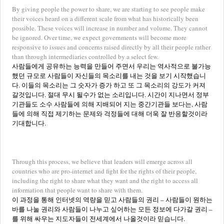
By giving people the power to share, we are starting to see people make
their voices heard on a different scale from what has historically been
possible. These voices will increase in number and volume. They cannot
be ignored. Over time, we expect governments will become more
responsive to issues and concerns raised directly by all their people rather
than through intermediaries controlled by a select few.
사람들에게 공유하는 능력을 만들어 주면서 우리는 역사적으로 불가능
했던 규모로 사람들이 자신들의 목소리를 내는 것을 보기 시작했습니
다. 이들의 목소리는 그 숫자가 증가 하고 또 그 목소리의 강도가 커져
갈것입니다. 절대 무시 될수가 없는 소리입니다. 시간이 지나면서 정부
기관들도 소수 사람들에 의해 지배되어 지는 중간기관들 보다는, 사람
들에 의해 직접 제기하는 문제와 걱정들에 대해 더욱 잘 반응할것이라
기대합니다.
Through this process, we believe that leaders will emerge across all
countries who are pro-internet and fight for the rights of their people,
including the right to share what they want and the right to access all
information that people want to share with them.
이 과정을 통해 인터넷의 역량을 믿고 사람들의 권리 – 사람들이 원하는
바를 나눌 권리와 사람들이 나누고 싶어하는 모든 정보에 다가갈 권리 –
를 위해 싸우는 지도자들이 전세계에서 나올것이라 믿습니다.