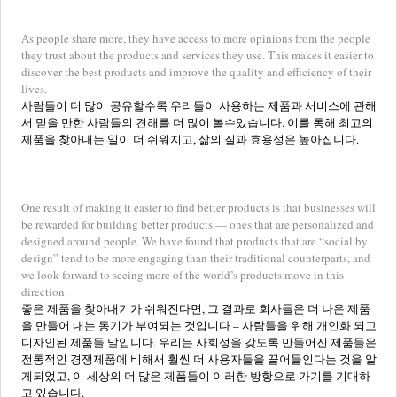
As people share more, they have access to more opinions from the people
they trust about the products and services they use. This makes it easier to
discover the best products and improve the quality and efficiency of their
lives.
사람들이 더 많이 공유할수록 우리들이 사용하는 제품과 서비스에 관해
서 믿을 만한 사람들의 견해를 더 많이 볼수있습니다. 이를 통해 최고의
제품을 찾아내는 일이 더 쉬워지고, 삶의 질과 효용성은 높아집니다.
One result of making it easier to find better products is that businesses will
be rewarded for building better products — ones that are personalized and
designed around people. We have found that products that are “social by
design” tend to be more engaging than their traditional counterparts, and
we look forward to seeing more of the world’s products move in this
direction.
좋은 제품을 찾아내기가 쉬워진다면, 그 결과로 회사들은 더 나은 제품
을 만들어 내는 동기가 부여되는 것입니다 – 사람들을 위해 개인화 되고
디자인된 제품들 말입니다. 우리는 사회성을 갖도록 만들어진 제품들은
전통적인 경쟁제품에 비해서 훨씬 더 사용자들을 끌어들인다는 것을 알
게되었고, 이 세상의 더 많은 제품들이 이러한 방항으로 가기를 기대하
고 있습니다.