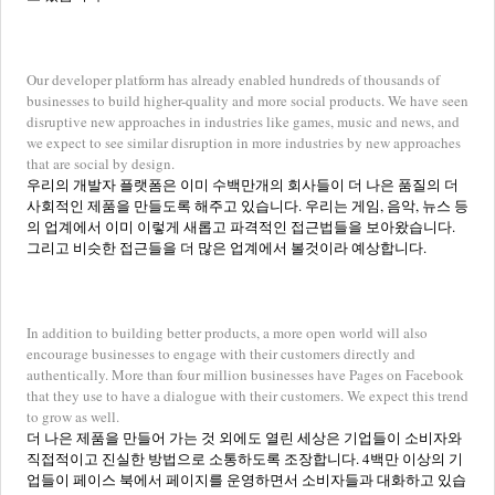
Our developer platform has already enabled hundreds of thousands of
businesses to build higher-quality and more social products. We have seen
disruptive new approaches in industries like games, music and news, and
we expect to see similar disruption in more industries by new approaches
that are social by design.
우리의 개발자 플랫폼은 이미 수백만개의 회사들이 더 나은 품질의 더
사회적인 제품을 만들도록 해주고 있습니다. 우리는 게임, 음악, 뉴스 등
의 업계에서 이미 이렇게 새롭고 파격적인 접근법들을 보아왔습니다.
그리고 비슷한 접근들을 더 많은 업계에서 볼것이라 예상합니다.
In addition to building better products, a more open world will also
encourage businesses to engage with their customers directly and
authentically. More than four million businesses have Pages on Facebook
that they use to have a dialogue with their customers. We expect this trend
to grow as well.
더 나은 제품을 만들어 가는 것 외에도 열린 세상은 기업들이 소비자와
직접적이고 진실한 방법으로 소통하도록 조장합니다. 4백만 이상의 기
업들이 페이스 북에서 페이지를 운영하면서 소비자들과 대화하고 있습