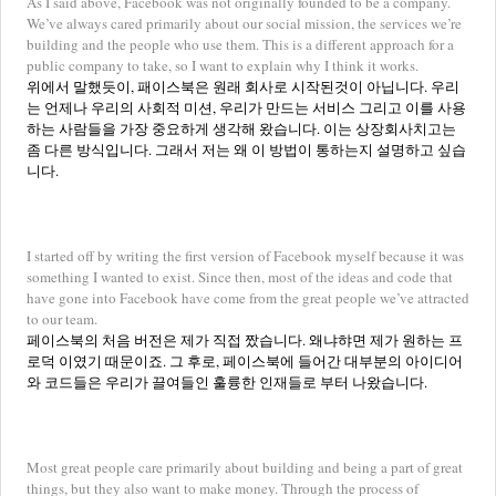
As I said above, Facebook was not originally founded to be a company.
We’ve always cared primarily about our social mission, the services we’re
building and the people who use them. This is a different approach for a
public company to take, so I want to explain why I think it works.
위에서 말했듯이, 패이스북은 원래 회사로 시작된것이 아닙니다. 우리
는 언제나 우리의 사회적 미션, 우리가 만드는 서비스 그리고 이를 사용
하는 사람들을 가장 중요하게 생각해 왔습니다. 이는 상장회사치고는
좀 다른 방식입니다. 그래서 저는 왜 이 방법이 통하는지 설명하고 싶습
니다.
I started off by writing the first version of Facebook myself because it was
something I wanted to exist. Since then, most of the ideas and code that
have gone into Facebook have come from the great people we’ve attracted
to our team.
페이스북의 처음 버전은 제가 직접 짰습니다. 왜냐햐면 제가 원하는 프
로덕 이였기 때문이죠. 그 후로, 페이스북에 들어간 대부분의 아이디어
와 코드들은 우리가 끌여들인 훌륭한 인재들로 부터 나왔습니다.
Most great people care primarily about building and being a part of great
things, but they also want to make money. Through the process of