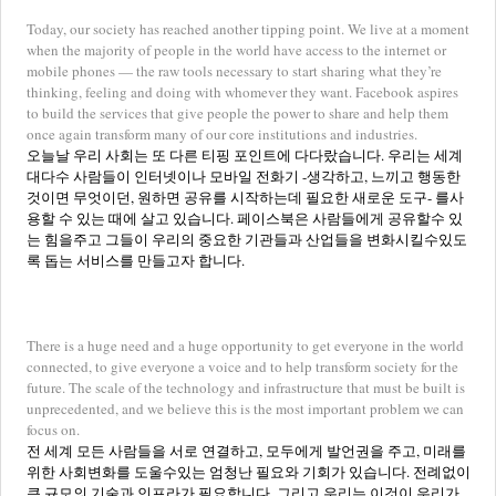
Today, our society has reached another tipping point. We live at a moment
when the majority of people in the world have access to the internet or
mobile phones — the raw tools necessary to start sharing what they’re
thinking, feeling and doing with whomever they want. Facebook aspires
to build the services that give people the power to share and help them
once again transform many of our core institutions and industries.
오늘날 우리 사회는 또 다른 티핑 포인트에 다다랐습니다. 우리는 세계
대다수 사람들이 인터넷이나 모바일 전화기 -생각하고, 느끼고 행동한
것이면 무엇이던, 원하면 공유를 시작하는데 필요한 새로운 도구- 를사
용할 수 있는 때에 살고 있습니다. 페이스북은 사람들에게 공유할수 있
는 힘을주고 그들이 우리의 중요한 기관들과 산업들을 변화시킬수있도
록 돕는 서비스를 만들고자 합니다.
There is a huge need and a huge opportunity to get everyone in the world
connected, to give everyone a voice and to help transform society for the
future. The scale of the technology and infrastructure that must be built is
unprecedented, and we believe this is the most important problem we can
focus on.
전 세계 모든 사람들을 서로 연결하고, 모두에게 발언권을 주고, 미래를
위한 사회변화를 도울수있는 엄청난 필요와 기회가 있습니다. 전례없이
큰 규모의 기술과 인프라가 필요합니다. 그리고 우리는 이것이 우리가