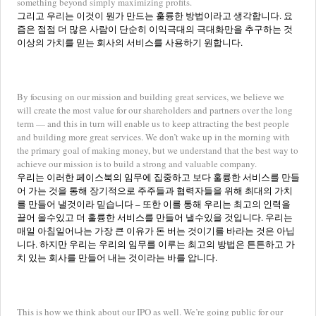
something beyond simply maximizing profits.
그리고 우리는 이것이 뭔가 만드는 훌륭한 방법이라고 생각합니다. 요
즘은 점점 더 많은 사람이 단순히 이익극대의 극대화만을 추구하는 것
이상의 가치를 믿는 회사의 서비스를 사용하기 원합니다.
By focusing on our mission and building great services, we believe we
will create the most value for our shareholders and partners over the long
term — and this in turn will enable us to keep attracting the best people
and building more great services. We don’t wake up in the morning with
the primary goal of making money, but we understand that the best way to
achieve our mission is to build a strong and valuable company.
우리는 이러한 페이스북의 임무에 집중하고 보다 훌륭한 서비스를 만들
어 가는 것을 통해 장기적으로 주주들과 협력자들을 위해 최대의 가치
를 만들어 낼것이라 믿습니다 – 또한 이를 통해 우리는 최고의 인력을
끌어 올수있고 더 훌륭한 서비스를 만들어 낼수있을 것입니다. 우리는
매일 아침일어나는 가장 큰 이유가 돈 버는 것이기를 바라는 것은 아닙
니다. 하지만 우리는 우리의 임무를 이루는 최고의 방법은 튼튼하고 가
치 있는 회사를 만들어 내는 것이라는 바를 압니다.
This is how we think about our IPO as well. We’re going public for our