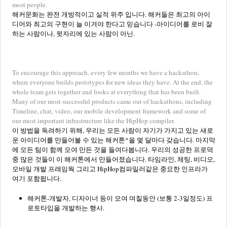
most people.
해커문화는 완전 개방적이고 실적 위주 입니다. 해커들은 최고의 아이
디어와 최고의 구현이 늘 이겨야 한다고 믿습니다 -아이디어를 로비 잘
하는 사람이나, 윗자리에 있는 사람이 아닌.
To encourage this approach, every few months we have a hackathon,
where everyone builds prototypes for new ideas they have. At the end, the
whole team gets together and looks at everything that has been built.
Many of our most successful products came out of hackathons, including
Timeline, chat, video, our mobile development framework and some of
our most important infrastructure like the HipHop compiler.
이 방법을 독려하기 위해, 우리는 모든 사람이 자기가 가지고 있는 새로
운 아이디어를 만들어볼 수 있는 해커톤*을 몇 달마다 갖습니다. 마지막
에 모든 팀이 함께 모여 만든 것을 들여다봅니다. 우리의 성공한 프로덕
중 많은 것들이 이 해커톤에서 만들어졌습니다. 타임라인, 체팅, 비디오,
모바일 개발 프래임웍 그리고 HipHop컴파일러같은 중요한 인프라가
여기 포함됩니다.
해커톤-개발자, 디자이너 등이 모여 며칠동안 (보통 2-3일정도) 프
로토타입을 개발하는 행사.