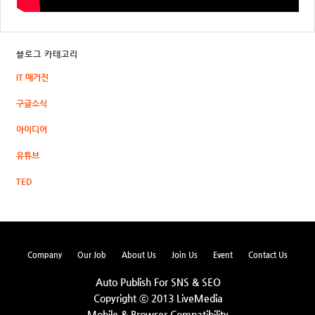
블로그 카테고리
IT 매거진
구글소식
아이디어
유튜브
TED
Company
Our Job
About Us
Join Us
Event
Contact Us
Auto Publish For SNS & SEO
Copyright ⓒ 2013 LiveMedia
Mobile & Browser Compatibility