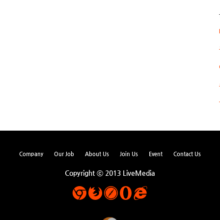
Company
Our Job
About Us
Join Us
Event
Contact Us
Copyright ⓒ 2013 LiveMedia