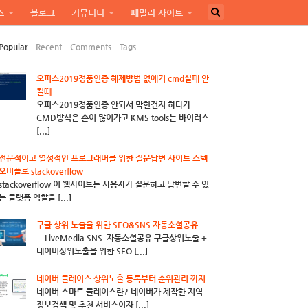
스
블로그
커뮤니티
페밀리 사이트
Popular
Recent
Comments
Tags
오피스2019정품인증 해제방법 없애기 cmd실패 안
될때
오피스2019정품인증 안되서 막힌건지 하다가
CMD방식은 손이 많이가고 KMS tools는 바이러스
[...]
전문적이고 열성적인 프로그래머를 위한 질문답변 사이트 스텍
오버플로 stackoverflow
stackoverflow 이 웹사이트는 사용자가 질문하고 답변할 수 있
는 플랫폼 역할을 [...]
구글 상위 노출을 위한 SEO&SNS 자동소셜공유
LiveMedia SNS 자동소셜공유 구글상위노출 +
네이버상위노출을 위한 SEO [...]
네이버 플레이스 상위노출 등록부터 순위관리 까지
네이버 스마트 플레이스란? 네이버가 제작한 지역
정보검색 및 추천 서비스이자 [...]