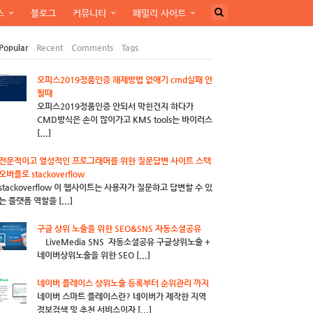
스
블로그
커뮤니티
페밀리 사이트
Popular
Recent
Comments
Tags
오피스2019정품인증 해제방법 없애기 cmd실패 안
될때
오피스2019정품인증 안되서 막힌건지 하다가
CMD방식은 손이 많이가고 KMS tools는 바이러스
[...]
전문적이고 열성적인 프로그래머를 위한 질문답변 사이트 스텍
오버플로 stackoverflow
stackoverflow 이 웹사이트는 사용자가 질문하고 답변할 수 있
는 플랫폼 역할을 [...]
구글 상위 노출을 위한 SEO&SNS 자동소셜공유
LiveMedia SNS 자동소셜공유 구글상위노출 +
네이버상위노출을 위한 SEO [...]
네이버 플레이스 상위노출 등록부터 순위관리 까지
네이버 스마트 플레이스란? 네이버가 제작한 지역
정보검색 및 추천 서비스이자 [...]