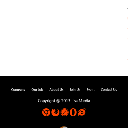
Company
Our Job
About Us
Join Us
Event
Contact Us
Copyright ⓒ 2013 LiveMedia