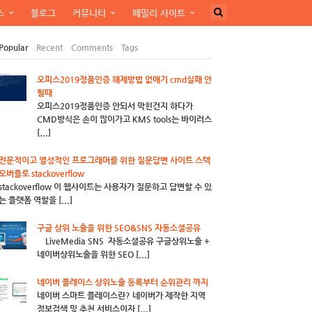
스
블로그
커뮤니티
페밀리 사이트
Popular
Recent
Comments
Tags
오피스2019정품인증 해제방법 없애기 cmd실패 안
될때
오피스2019정품인증 안되서 막힌건지 하다가
CMD방식은 손이 많이가고 KMS tools는 바이러스
[...]
전문적이고 열성적인 프로그래머를 위한 질문답변 사이트 스텍
오버플로 stackoverflow
stackoverflow 이 웹사이트는 사용자가 질문하고 답변할 수 있
는 플랫폼 역할을 [...]
구글 상위 노출을 위한 SEO&SNS 자동소셜공유
LiveMedia SNS 자동소셜공유 구글상위노출 +
네이버상위노출을 위한 SEO [...]
네이버 플레이스 상위노출 등록부터 순위관리 까지
네이버 스마트 플레이스란? 네이버가 제작한 지역
정보검색 및 추천 서비스이자 [...]