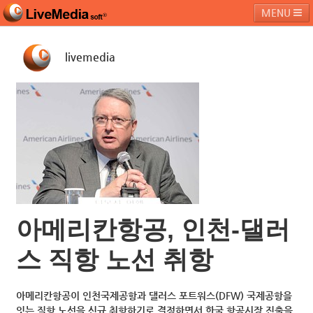
MENU
livemedia
라이브미디어소프트
제품 및 서비스
블로그
커뮤니티
페밀리 사이트
아메리칸항공, 인천-댈러
스 직항 노선 취항
아메리칸항공이 인천국제공항과 댈러스 포트워스(DFW) 국제공항을
잇는 직항 노선을 신규 취항하기로 결정하면서 한국 항공시장 진출을