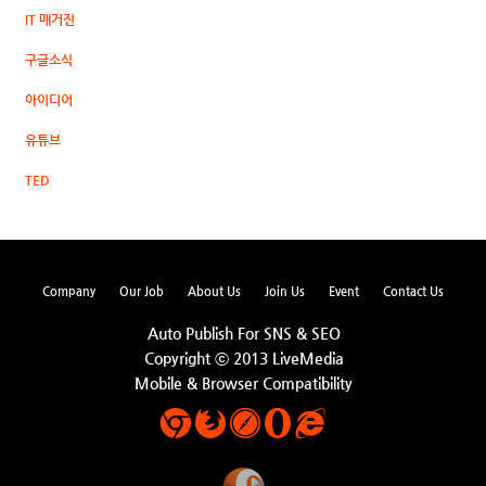
IT 매거진
구글소식
아이디어
유튜브
TED
Company
Our Job
About Us
Join Us
Event
Contact Us
Auto Publish For SNS & SEO
Copyright ⓒ 2013 LiveMedia
Mobile & Browser Compatibility