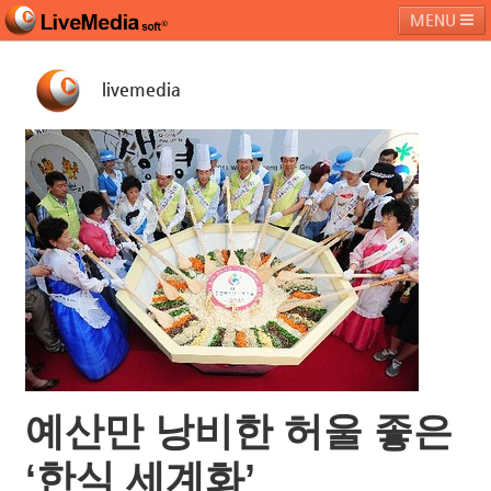
MENU
livemedia
라이브미디어소프트
제품 및 서비스
블로그
커뮤니티
페밀리 사이트
예산만 낭비한 허울 좋은
‘한식 세계화’