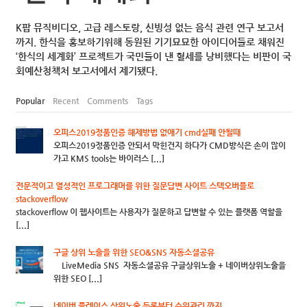
K팝 뮤직비디오, 고급 레스토랑, 신빙성 없는 음식 관련 연구 보고서
까지. 한식을 홍보하기위해 동원된 기기묘묘한 아이디어들로 채워진
‘한식의 세계화’ 프로젝트가 국민들이 낸 혈세를 낭비했다는 비판이 국
회예산청책처 보고서에서 제기됐다.
Popular
Recent
Comments
Tags
오피스2019정품인증 해제방법 없애기 cmd실패 안될때
오피스2019정품인증 안되서 막힌건지 하다가 CMD방식은 손이 많이
가고 KMS tools는 바이러스 [...]
전문적이고 열성적인 프로그래머를 위한 질문답변 사이트 스텍오버플로
stackoverflow
stackoverflow 이 웹사이트는 사용자가 질문하고 답변할 수 있는 플랫폼 역할을
[...]
구글 상위 노출을 위한 SEO&SNS 자동소셜공유
LiveMedia SNS 자동소셜공유 구글상위노출 + 네이버상위노출을
위한 SEO [...]
네이버 플레이스 상위노출 등록부터 순위관리 까지