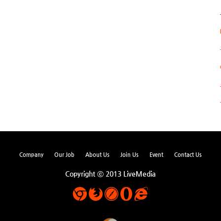
Company
Our Job
About Us
Join Us
Event
Contact Us
Copyright ⓒ 2013 LiveMedia