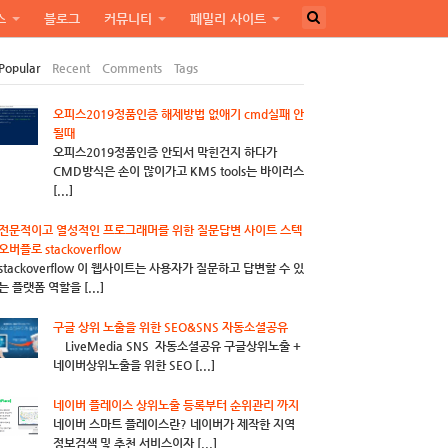
스
블로그
커뮤니티
페밀리 사이트
Popular
Recent
Comments
Tags
오피스2019정품인증 해제방법 없애기 cmd실패 안
될때
오피스2019정품인증 안되서 막힌건지 하다가
CMD방식은 손이 많이가고 KMS tools는 바이러스
[...]
전문적이고 열성적인 프로그래머를 위한 질문답변 사이트 스텍
오버플로 stackoverflow
stackoverflow 이 웹사이트는 사용자가 질문하고 답변할 수 있
는 플랫폼 역할을 [...]
구글 상위 노출을 위한 SEO&SNS 자동소셜공유
LiveMedia SNS 자동소셜공유 구글상위노출 +
네이버상위노출을 위한 SEO [...]
네이버 플레이스 상위노출 등록부터 순위관리 까지
네이버 스마트 플레이스란? 네이버가 제작한 지역
정보검색 및 추천 서비스이자 [...]