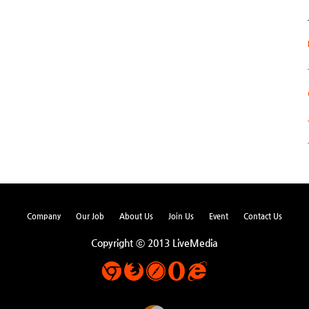
Company
Our Job
About Us
Join Us
Event
Contact Us
Copyright ⓒ 2013 LiveMedia