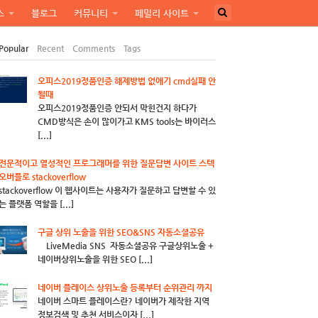
스
블로그
커뮤니티
페밀리 사이트
Popular
Recent
Comments
Tags
오피스2019정품인증 해제방법 없애기 cmd실패 안
될때
오피스2019정품인증 안되서 막힌건지 하다가
CMD방식은 손이 많이가고 KMS tools는 바이러스
[...]
전문적이고 열성적인 프로그래머를 위한 질문답변 사이트 스텍
오버플로 stackoverflow
stackoverflow 이 웹사이트는 사용자가 질문하고 답변할 수 있
는 플랫폼 역할을 [...]
구글 상위 노출을 위한 SEO&SNS 자동소셜공유
LiveMedia SNS 자동소셜공유 구글상위노출 +
네이버상위노출을 위한 SEO [...]
네이버 플레이스 상위노출 등록부터 순위관리 까지
네이버 스마트 플레이스란? 네이버가 제작한 지역
정보검색 및 추천 서비스이자 [...]