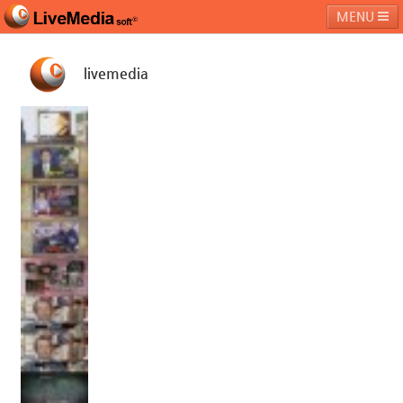
MENU
livemedia
라이브미디어소프트
제품 및 서비스
블로그
커뮤니티
페밀리 사이트