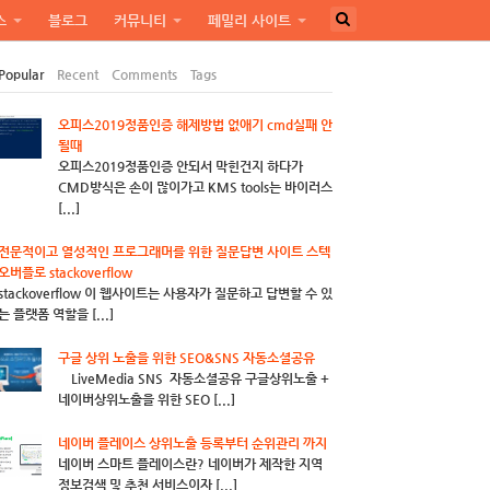
스
블로그
커뮤니티
페밀리 사이트
Popular
Recent
Comments
Tags
오피스2019정품인증 해제방법 없애기 cmd실패 안
될때
오피스2019정품인증 안되서 막힌건지 하다가
CMD방식은 손이 많이가고 KMS tools는 바이러스
[...]
전문적이고 열성적인 프로그래머를 위한 질문답변 사이트 스텍
오버플로 stackoverflow
stackoverflow 이 웹사이트는 사용자가 질문하고 답변할 수 있
는 플랫폼 역할을 [...]
구글 상위 노출을 위한 SEO&SNS 자동소셜공유
LiveMedia SNS 자동소셜공유 구글상위노출 +
네이버상위노출을 위한 SEO [...]
네이버 플레이스 상위노출 등록부터 순위관리 까지
네이버 스마트 플레이스란? 네이버가 제작한 지역
정보검색 및 추천 서비스이자 [...]