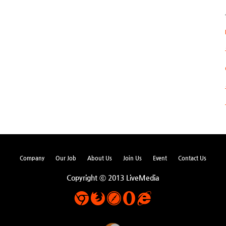
Company
Our Job
About Us
Join Us
Event
Contact Us
Copyright ⓒ 2013 LiveMedia