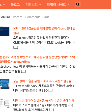
스
블로그
커뮤니티
페밀리 사이트
Popular
Recent
Comments
Tags
오피스2019정품인증 해제방법 없애기 cmd실패 안
될때
오피스2019정품인증 안되서 막힌건지 하다가
CMD방식은 손이 많이가고 KMS tools는 바이러스
[...]
전문적이고 열성적인 프로그래머를 위한 질문답변 사이트 스텍
오버플로 stackoverflow
stackoverflow 이 웹사이트는 사용자가 질문하고 답변할 수 있
는 플랫폼 역할을 [...]
구글 상위 노출을 위한 SEO&SNS 자동소셜공유
LiveMedia SNS 자동소셜공유 구글상위노출 +
네이버상위노출을 위한 SEO [...]
네이버 플레이스 상위노출 등록부터 순위관리 까지
네이버 스마트 플레이스란? 네이버가 제작한 지역
정보검색 및 추천 서비스이자 [...]