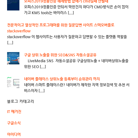
오피스2019정품인증 해제방법 없애기 cmd실패 안될때
오피스2019정품인증 안되서 막힌건지 하다가 CMD방식은 손이 많이
가고 KMS tools는 바이러스 [...]
전문적이고 열성적인 프로그래머를 위한 질문답변 사이트 스텍오버플로
stackoverflow
stackoverflow 이 웹사이트는 사용자가 질문하고 답변할 수 있는 플랫폼 역할을
[...]
구글 상위 노출을 위한 SEO&SNS 자동소셜공유
LiveMedia SNS 자동소셜공유 구글상위노출 + 네이버상위노출을
위한 SEO [...]
네이버 플레이스 상위노출 등록부터 순위관리 까지
네이버 스마트 플레이스란? 네이버가 제작한 지역 정보검색 및 추천 서
비스이자 [...]
블로그 카테고리
IT 매거진
구글소식
아이디어